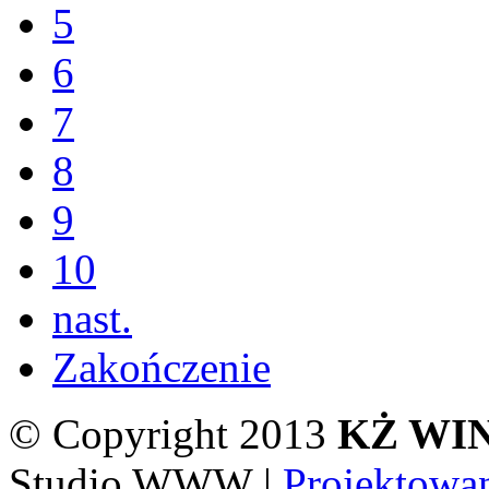
5
6
7
8
9
10
nast.
Zakończenie
© Copyright 2013
KŻ WIN
Studio WWW |
Projektowa